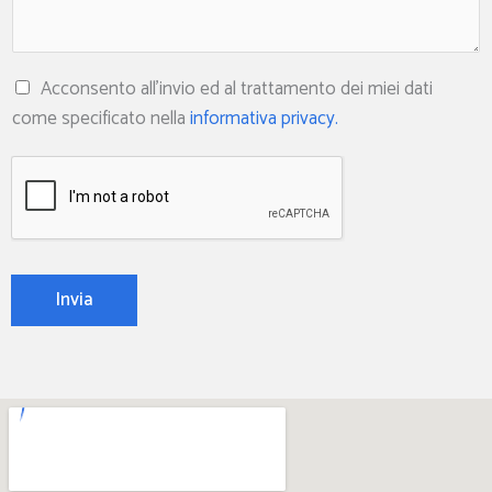
A
Acconsento all'invio ed al trattamento dei miei dati
c
come specificato nella
informativa privacy.
c
e
t
t
a
z
Invia
i
o
n
e
P
r