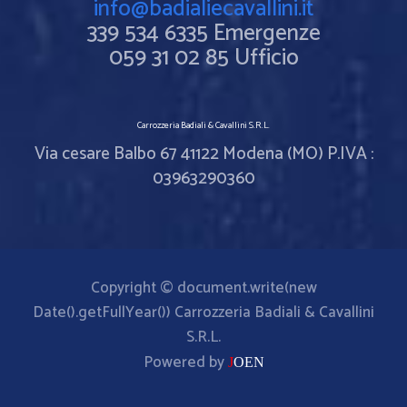
info@badialiecavallini.it
339 534 6335 Emergenze
059 31 02 85 Ufficio
Carrozzeria Badiali & Cavallini S.R.L.
Via cesare Balbo 67 41122 Modena (MO) P.IVA :
03963290360
Copyright © document.write(new
Date().getFullYear()) Carrozzeria Badiali & Cavallini
S.R.L.
Powered by
J
OEN